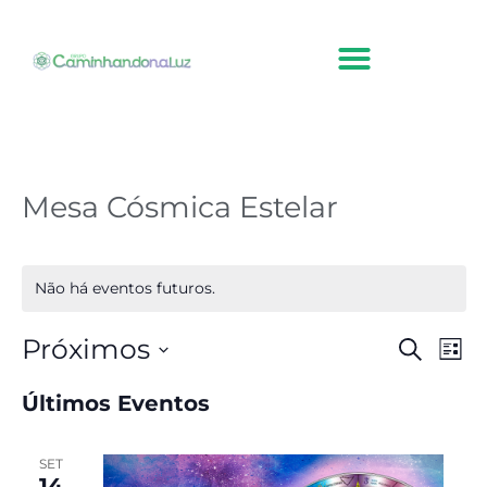
Ir
para
o
conteúdo
Mesa Cósmica Estelar
Não há eventos futuros.
Próximos
Pesqu
Nave
Procurar
Lista
do
Eventos
e
visua
Selecione
Últimos Eventos
Even
a
naveg
data.
de
SET
14