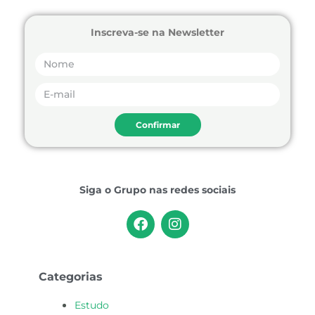
Inscreva-se na Newsletter
Confirmar
Siga o Grupo nas redes sociais
F
I
a
n
c
s
e
t
b
a
Categorias
o
g
o
r
Estudo
k
a