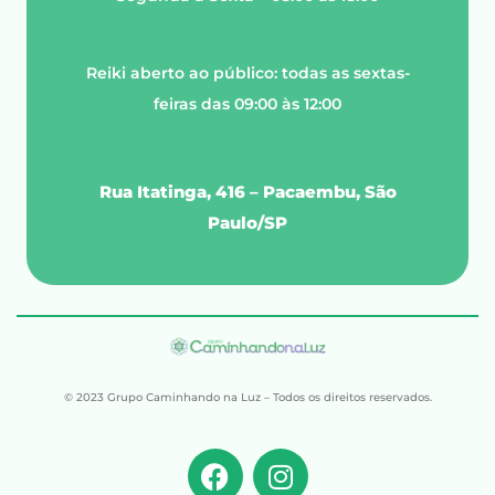
Reiki aberto ao público: todas as sextas-
feiras das 09:00 às 12:00
Rua Itatinga, 416 – Pacaembu, São
Paulo/SP
© 2023 Grupo Caminhando na Luz – Todos os direitos reservados.
F
I
a
n