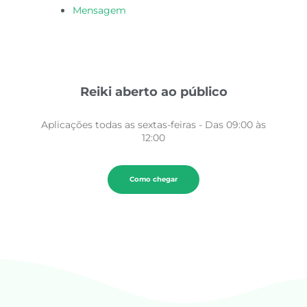
Mensagem
m
Reiki aberto ao público
Aplicações todas as sextas-feiras - Das 09:00 às
12:00
Como chegar