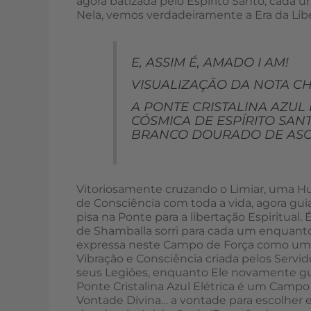
agora batizada pelo Espírito Santo, cada u
Nela, vemos verdadeiramente a Era da Libe
E, ASSIM É, AMADO I AM!
VISUALIZAÇÃO DA NOTA CH
A PONTE CRISTALINA AZUL E
CÓSMICA DE ESPÍRITO SANT
BRANCO DOURADO DE ASC
Vitoriosamente cruzando o Limiar, uma H
de Consciência com toda a vida, agora gu
pisa na Ponte para a libertação Espiritual.
de Shamballa sorri para cada um enquanto
expressa neste Campo de Força como uma P
Vibração e Consciência criada pelos Servid
seus Legiões, enquanto Ele novamente gui
Ponte Cristalina Azul Elétrica é um Campo
Vontade Divina… a vontade para escolher e 