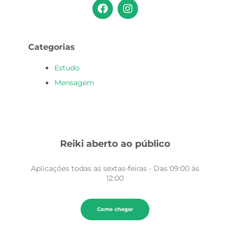
F
I
a
n
c
s
e
t
b
a
Categorias
o
g
o
r
Estudo
k
a
Mensagem
m
Reiki aberto ao público
Aplicações todas as sextas-feiras - Das 09:00 às
12:00
Como chegar